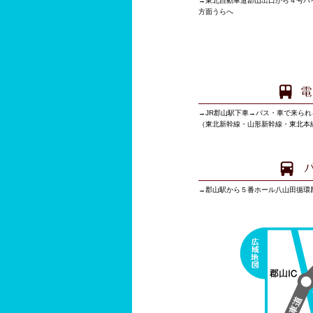
→東北自動車道郡山出口から４号バ
方面うらへ
→JR郡山駅下車→バス・車で来ら
（東北新幹線・山形新幹線・東北本
→郡山駅から５番ホール八山田循環