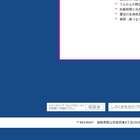
てんかんの既
妊娠初期と出
重症の全身疾
鼻閉（鼻づま
〒963-8047 福島県郡山市富田東4丁目15