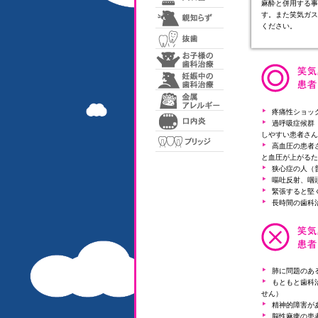
麻酔と併用する事
す。また笑気ガス
ください。
疼痛性ショッ
過呼吸症候群
しやすい患者さん
高血圧の患者
と血圧が上がるた
狭心症の人（
嘔吐反射、咽
緊張すると堅
長時間の歯科
肺に問題のあ
もともと歯科
せん）
精神的障害が
脳性麻痺の患