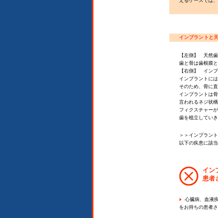
えるケースでは、
インプラントと
【左側】 天然歯
歯と骨は歯根膜と
【右側】 インプ
インプラントには
そのため、骨に直
インプラントは骨
言われるネジ状構
フィクスチャーが
歯を植立していき
＞＞インプラント
以下の疾患に該当
イン
患者
心臓病、血液疾
をお持ちの患者さ