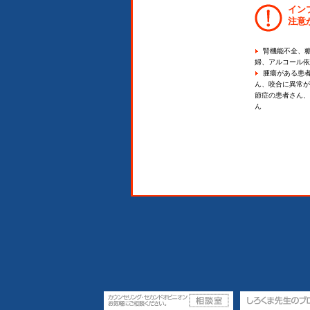
イン
注意
腎機能不全、
婦、アルコール依
腫瘍がある患
ん、咬合に異常が
節症の患者さん、
ん