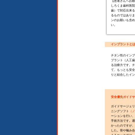
【患者さんへお願
しろくま歯科医院
歯）で対応出来る
るものではありま
ンのお願いも含め
い。
インプラントと
チタン性のインプ
プラント（人工歯
る治療方です。チ
て、もっとも安全
りと結合したイン
安全優先ガイドサ
ガイドサージェリ
ニングソフト
（ノ
ーションを行い、
手術方法です。通
かったのですが、
した。骨や噛み合