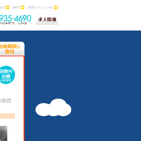
案内
MAP
月間スケジュール
7
8