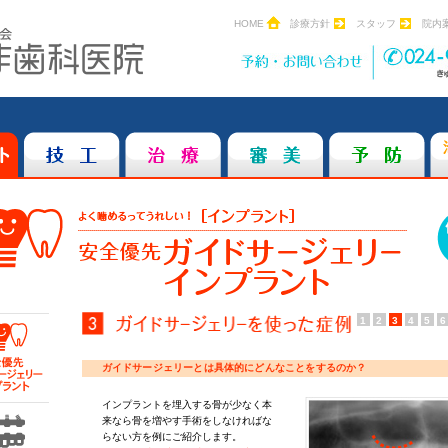
HOME
診療方針
スタッフ
院内
1
2
3
4
5
6
ガイドサージェリーとは具体的にどんなことをするのか？
インプラントを埋入する骨が少なく本
来なら骨を増やす手術をしなければな
らない方を例にご紹介します。