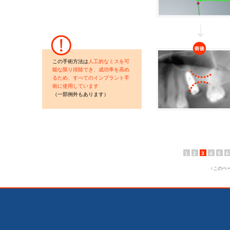
この手術方法は
人工的なミスを可
能な限り排除でき、成功率を高め
るため、すべてのインプラント手
術に使用しています
（一部例外もあります）
1
2
3
4
5
6
↑
このペ