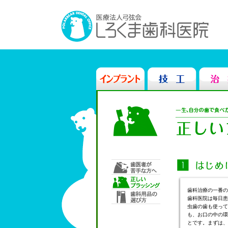
歯科治療の一番の
歯科医院は毎日患
虫歯の歯も使って
も、お口の中の環
とです。まずは、