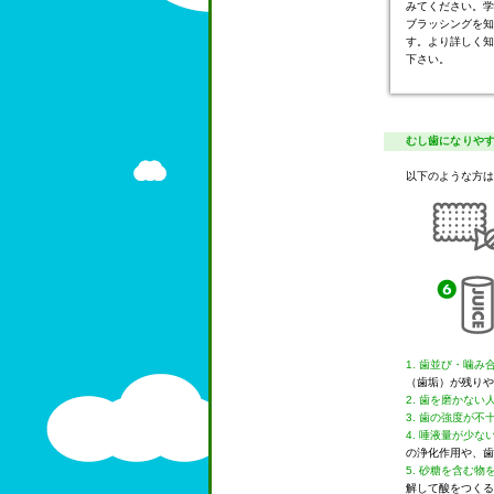
みてください。学
ブラッシングを知
す。より詳しく知
下さい。
むし歯になりや
以下のような方は
1. 歯並び・噛み
（歯垢）が残りや
2. 歯を磨かない
3. 歯の強度が不
4. 唾液量が少
の浄化作用や、歯
5. 砂糖を含む
解して酸をつくる