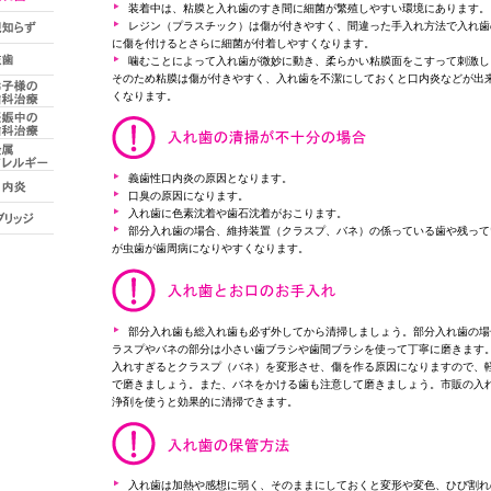
装着中は、粘膜と入れ歯のすき間に細菌が繁殖しやすい環境にあります。
レジン（プラスチック）は傷が付きやすく、間違った手入れ方法で入れ歯
に傷を付けるとさらに細菌が付着しやすくなります。
噛むことによって入れ歯が微妙に動き、柔らかい粘膜面をこすって刺激し
そのため粘膜は傷が付きやすく、入れ歯を不潔にしておくと口内炎などが出
くなります。
義歯性口内炎の原因となります。
口臭の原因になります。
入れ歯に色素沈着や歯石沈着がおこります。
部分入れ歯の場合、維持装置（クラスプ、バネ）の係っている歯や残って
が虫歯が歯周病になりやすくなります。
部分入れ歯も総入れ歯も必ず外してから清掃しましょう。部分入れ歯の場
ラスプやバネの部分は小さい歯ブラシや歯間ブラシを使って丁寧に磨きます
入れすぎるとクラスプ（バネ）を変形させ、傷を作る原因になりますので、
で磨きましょう。また、バネをかける歯も注意して磨きましょう。市販の入
浄剤を使うと効果的に清掃できます。
入れ歯は加熱や感想に弱く、そのままにしておくと変形や変色、ひび割れ