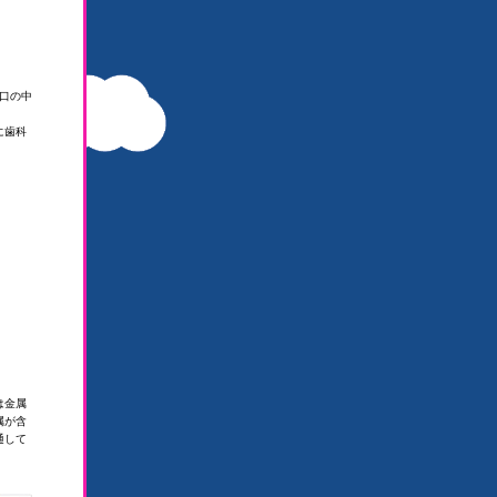
口の中
に歯科
は金属
属が含
通して