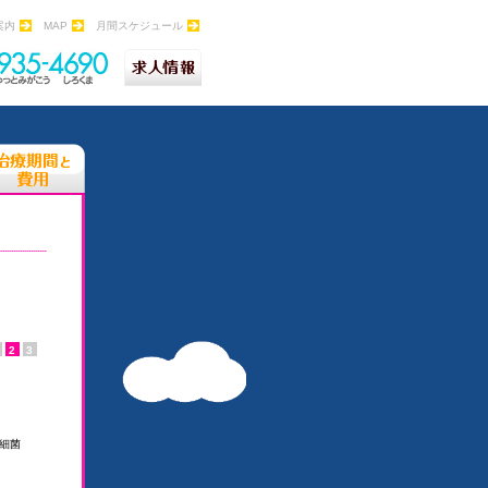
案内
MAP
月間スケジュール
2
3
細菌