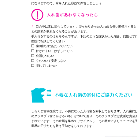
になりますので、水を入れた容器で保管しましょう
口の中は常に変化しています。ぴったり合った入れ歯も長い間使用すると
との調和が取れなくなることがあります。
手入れをするのはもちろんですが、下記のような症状が出た場合、我慢せず
医院に相談してください
歯肉部分にあたっていたい
付けにくい、はずしにくい
会話しづらい
ぐらついて安定しない
壊れてしまった
しろくま歯科医院では、不要になった入れ歯を回収しております。入れ歯に
のクラスプ（歯にかけるバネ）がついており、そのクラスプには貴重な貴金
まれています。その金属を集めてリサイクルし、その益金によりユニセフを
世界の子供たちを救う手助けをしております。